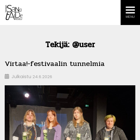
MENU
Tekijä:
@user
Virtaa!-festivaalin tunnelmia
Julkaistu
24.6.2026