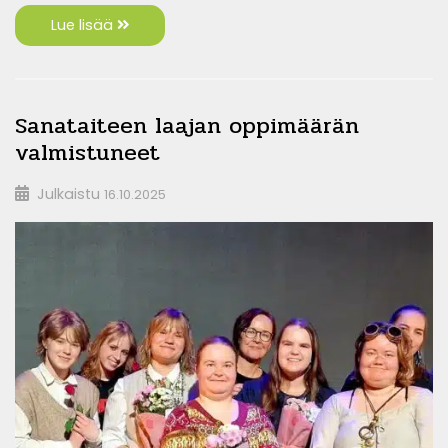
Lue lisää
Sanataiteen laajan oppimäärän
valmistuneet
Julkaistu
16.10.2025