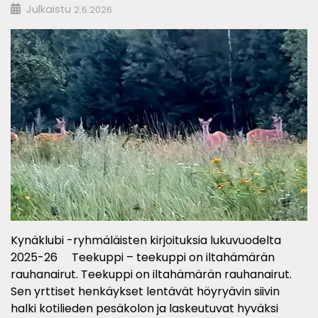
Julkaistu
2.6.2026
Kynäklubi -ryhmäläisten kirjoituksia lukuvuodelta
2025-26 Teekuppi – teekuppi on iltahämärän
rauhanairut. Teekuppi on iltahämärän rauhanairut.
Sen yrttiset henkäykset lentävät höyryävin siivin
halki kotilieden pesäkolon ja laskeutuvat hyväksi