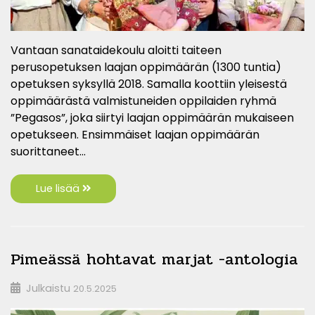
Vantaan sanataidekoulu aloitti taiteen
perusopetuksen laajan oppimäärän (1300 tuntia)
opetuksen syksyllä 2018. Samalla koottiin yleisestä
oppimäärästä valmistuneiden oppilaiden ryhmä
”Pegasos”, joka siirtyi laajan oppimäärän mukaiseen
opetukseen. Ensimmäiset laajan oppimäärän
suorittaneet…
Lue lisää
Pimeässä hohtavat marjat -antologia
Julkaistu
20.5.2025