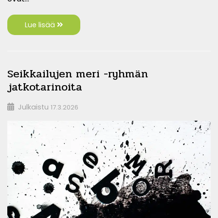
Lue lisää
Seikkailujen meri -ryhmän
jatkotarinoita
Julkaistu
17.3.2026