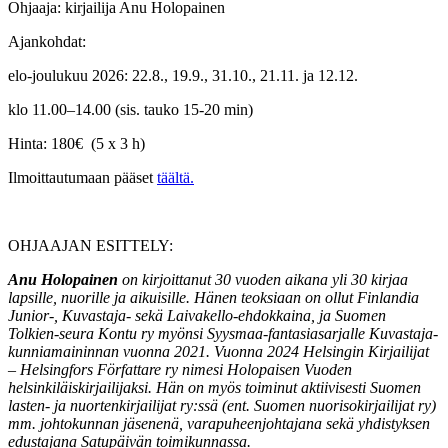
Ohjaaja: kirjailija Anu Holopainen
Ajankohdat:
elo-joulukuu 2026: 22.8., 19.9., 31.10., 21.11. ja 12.12.
klo 11.00–14.00 (sis. tauko 15-20 min)
Hinta: 180€ (5 x 3 h)
Ilmoittautumaan pääset
täältä.
OHJAAJAN ESITTELY:
Anu Holopainen
on kirjoittanut 30 vuoden aikana yli 30 kirjaa
lapsille, nuorille ja aikuisille. Hänen teoksiaan on ollut Finlandia
Junior-, Kuvastaja- sekä Laivakello-ehdokkaina, ja Suomen
Tolkien-seura Kontu ry myönsi Syysmaa-fantasiasarjalle Kuvastaja-
kunniamaininnan vuonna 2021. Vuonna 2024 Helsingin Kirjailijat
– Helsingfors Författare ry nimesi Holopaisen Vuoden
helsinkiläiskirjailijaksi. Hän on myös toiminut aktiivisesti Suomen
lasten- ja nuortenkirjailijat ry:ssä (ent. Suomen nuorisokirjailijat ry)
mm. johtokunnan jäsenenä, varapuheenjohtajana sekä yhdistyksen
edustajana Satupäivän toimikunnassa.