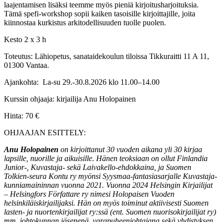
laajentamisen lisäksi teemme myös pieniä kirjoitusharjoituksia.
Tämä spefi-workshop sopii kaiken tasoisille kirjoittajille, joita
kiinnostaa kurkistus arkitodellisuuden tuolle puolen.
Kesto 2 x 3 h
Toteutus: Lähiopetus, sanataidekoulun tiloissa Tikkuraitti 11 A 11,
01300 Vantaa.
Ajankohta: La-su 29.-30.8.2026 klo 11.00–14.00
Kurssin ohjaaja: kirjailija Anu Holopainen
Hinta: 70 €
OHJAAJAN ESITTELY:
Anu Holopainen
on kirjoittanut 30 vuoden aikana yli 30 kirjaa
lapsille, nuorille ja aikuisille. Hänen teoksiaan on ollut Finlandia
Junior-, Kuvastaja- sekä Laivakello-ehdokkaina, ja Suomen
Tolkien-seura Kontu ry myönsi Syysmaa-fantasiasarjalle Kuvastaja-
kunniamaininnan vuonna 2021. Vuonna 2024 Helsingin Kirjailijat
– Helsingfors Författare ry nimesi Holopaisen Vuoden
helsinkiläiskirjailijaksi. Hän on myös toiminut aktiivisesti Suomen
lasten- ja nuortenkirjailijat ry:ssä (ent. Suomen nuorisokirjailijat ry)
mm. johtokunnan jäsenenä, varapuheenjohtajana sekä yhdistyksen