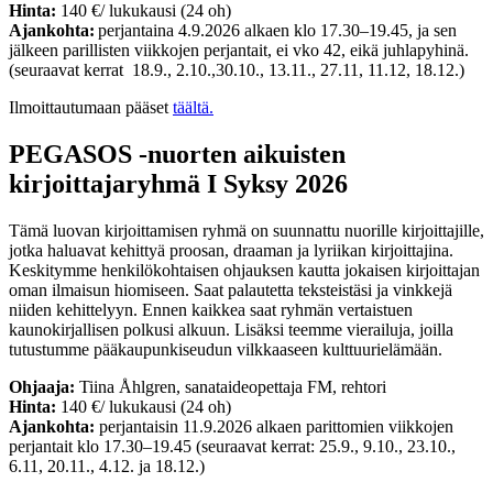
Hinta:
140 €/ lukukausi (24 oh)
Ajankohta:
perjantaina 4.9.2026 alkaen klo 17.30–19.45, ja sen
jälkeen parillisten viikkojen perjantait, ei vko 42, eikä juhlapyhinä.
(seuraavat kerrat 18.9., 2.10.,30.10., 13.11., 27.11, 11.12, 18.12.)
Ilmoittautumaan pääset
täältä.
PEGASOS -nuorten aikuisten
kirjoittajaryhmä I Syksy 2026
Tämä luovan kirjoittamisen ryhmä on suunnattu nuorille kirjoittajille,
jotka haluavat kehittyä proosan, draaman ja lyriikan kirjoittajina.
Keskitymme henkilökohtaisen ohjauksen kautta jokaisen kirjoittajan
oman ilmaisun hiomiseen. Saat palautetta teksteistäsi ja vinkkejä
niiden kehittelyyn. Ennen kaikkea saat ryhmän vertaistuen
kaunokirjallisen polkusi alkuun. Lisäksi teemme vierailuja, joilla
tutustumme pääkaupunkiseudun vilkkaaseen kulttuurielämään.
Ohjaaja:
Tiina Åhlgren, sanataideopettaja FM, rehtori
Hinta:
140 €/ lukukausi (24 oh)
Ajankohta:
perjantaisin 11.9.2026 alkaen parittomien viikkojen
perjantait klo 17.30–19.45 (seuraavat kerrat: 25.9., 9.10., 23.10.,
6.11, 20.11., 4.12. ja 18.12.)