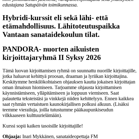
edustajana Satupäivän toimikunnassa.
Hybridi-kurssit eli sekä lähi- että
etämahdollisuus. Lähitoteutuspaikka
Vantaan sanataidekoulun tilat.
PANDORA- nuorten aikuisten
kirjoittajaryhmä II Syksy 2026
Tämä luovan kirjoittamisen ryhmä on suunnattu nuorille kirjoittajille,
jotka haluavat kehittyä proosan, draaman ja lyriikan kirjoittajina.
Keskitymme henkilökohtaisen ohjauksen kautta jokaisen kirjoittajan
oman ilmaisun hiomiseen. Tarjoamme ohjausta kirjoittamisen
käynnistämiseen, ylläpitämiseen ja loppuun viemiseen. Saat
palautetta teksteistäsi ja vinkkejä niiden kehittelyyn. Ennen kaikkea
saat ryhmän vertaistuen kaunokirjallisen polkusi alkuun. (Lisäksi
teemme vierailuja, joilla tutustumme pääkaupunkiseudun
vilkkaaseen kulttuurielämään).
Kurssi sopii kaiken tasoisille kirjoittajille!
Ohjaaja:
Inari Mykkänen, sanataideopettaja FM