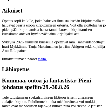
Aikuiset
Opetus sopii kaikille, jotka haluavat ilmaista itseään kirjoittamalla tai
haluavat päästä eroon kirjoittamisen esteistä. Voit olla aloittelija tai jo
pidempään kirjoittamista harrastanut. Luovan kirjoittamisen
kurssimme antavat hyvät eväät aina kirjailijaksi asti.
Syksyllä 2026 aikuisten kursseilla opettavat mm. sanataideopettajat
Inari Mykkänen, Tanja Maksimainen ja Tiina Åhlgren sekä kirjailija
Anu Holopainen.
Ilmoittautumaan pääset
täältä.
Lähiopetus
Kummaa, outoa ja fantastista: Pieni
johdatus spefiin/29.-30.8.26
Tule tutustumaan spekulatiiviseen fiktioon ja sen runsaaseen
alalajien kirjoon. Pohdimme kuinka mielikuvitusta voi ruokkia,
mitkä ovat mahdollisen rajat – ja kuinka niitä voi rikkoa. Ajatusten