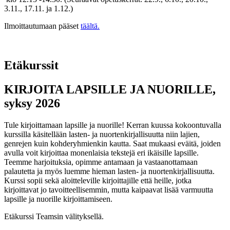
3.11., 17.11. ja 1.12.)
Ilmoittautumaan pääset
täältä.
Etäkurssit
KIRJOITA LAPSILLE JA NUORILLE,
syksy 2026
Tule kirjoittamaan lapsille ja nuorille! Kerran kuussa kokoontuvalla
kurssilla käsitellään lasten- ja nuortenkirjallisuutta niin lajien,
genrejen kuin kohderyhmienkin kautta. Saat mukaasi eväitä, joiden
avulla voit kirjoittaa monenlaisia tekstejä eri ikäisille lapsille.
Teemme harjoituksia, opimme antamaan ja vastaanottamaan
palautetta ja myös luemme hieman lasten- ja nuortenkirjallisuutta.
Kurssi sopii sekä aloitteleville kirjoittajille että heille, jotka
kirjoittavat jo tavoitteellisemmin, mutta kaipaavat lisää varmuutta
lapsille ja nuorille kirjoittamiseen.
Etäkurssi Teamsin välityksellä.