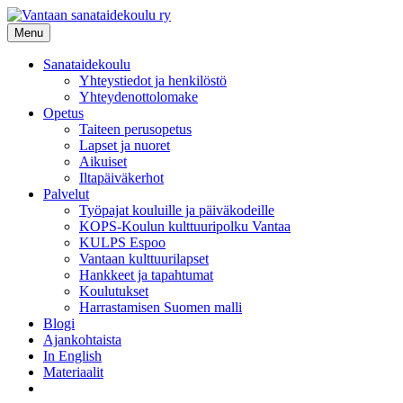
Siirry
sisältöön
Menu
Sanataidekoulu
Yhteystiedot ja henkilöstö
Yhteydenottolomake
Opetus
Taiteen perusopetus
Lapset ja nuoret
Aikuiset
Iltapäiväkerhot
Palvelut
Työpajat kouluille ja päiväkodeille
KOPS-Koulun kulttuuripolku Vantaa
KULPS Espoo
Vantaan kulttuurilapset
Hankkeet ja tapahtumat
Koulutukset
Harrastamisen Suomen malli
Blogi
Ajankohtaista
In English
Materiaalit