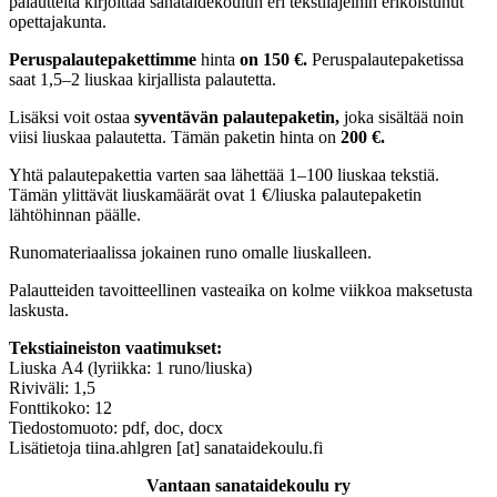
palautteita kirjoittaa sanataidekoulun eri tekstilajeihin erikoistunut
opettajakunta.
Peruspalautepakettimme
hinta
on 150 €.
Peruspalautepaketissa
saat 1,5–2 liuskaa kirjallista palautetta.
Lisäksi voit ostaa
syventävän palautepaketin,
joka sisältää noin
viisi liuskaa palautetta. Tämän paketin hinta on
200 €.
Yhtä palautepakettia varten saa lähettää 1–100 liuskaa tekstiä.
Tämän ylittävät liuskamäärät ovat 1 €/liuska palautepaketin
lähtöhinnan päälle.
Runomateriaalissa jokainen runo omalle liuskalleen.
Palautteiden tavoitteellinen vasteaika on kolme viikkoa maksetusta
laskusta.
Tekstiaineiston vaatimukset:
Liuska A4 (lyriikka: 1 runo/liuska)
Riviväli: 1,5
Fonttikoko: 12
Tiedostomuoto: pdf, doc, docx
Lisätietoja tiina.ahlgren [at] sanataidekoulu.fi
Vantaan sanataidekoulu ry