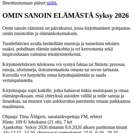
Ilmoittautumaan pääset
täältä.
OMIN SANOIN ELÄMÄSTÄ Syksy 2026
Omin sanoin elämästä on päiväkurssi, jossa kirjoittaminen pohjautuu
omiin muistoihin ja elämänkokemuksiin.
Tuntitehtävien avulla herätellään muistoja ja tunnelmia tekstien
osaksi, pohditaan elämän taitekohtia ja eri kerrostumia sekä
inspiroidutaan valmiista tekstiesimerkeistä.
Kirjoitustehtävien tuloksena voi syntyä faktaa tai fiktiota: proosaa,
runoja, aforismeja, dokumentaatiota omasta tai suvun tarinasta.
Kurssilla voi harjoitella omaa kirjoittajaääntään ja saada
vertaispalautetta.
Kirjoituspaja sopii kaikille, jotka haluavat tutkia muistojaan ja omaa
elämänpolkuaan, etsiä yhteyksiä asioiden välillä ja niille sanoja ja
ilmauksia, tai muuten vain ankkuroitua paremmin omaan paikkaansa
maailmassa.
Ohjaaja: Tiina Åhlgren, sanataideopettaja FM, rehtori
Hinta: 169 €/ lukukausi (21 oh), 7 krt
Ajankohta: Syksy 2026 tiistaisin 8.9.2026 alkaen parittomat tiistait
klo 12.15 -14.30. (Seuraavat opetuskerrat: 22.9., 6.10., 20.10.,