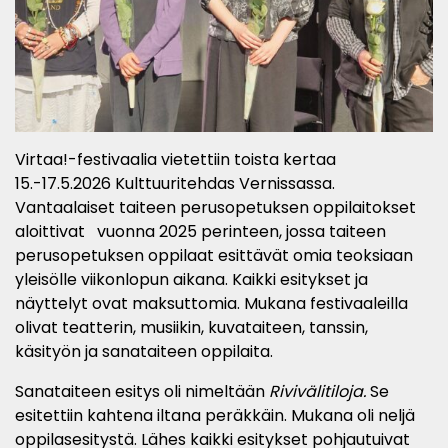
Virtaa!-festivaalia vietettiin toista kertaa
15.-17.5.2026 Kulttuuritehdas Vernissassa.
Vantaalaiset taiteen perusopetuksen oppilaitokset
aloittivat vuonna 2025 perinteen, jossa taiteen
perusopetuksen oppilaat esittävät omia teoksiaan
yleisölle viikonlopun aikana. Kaikki esitykset ja
näyttelyt ovat maksuttomia. Mukana festivaaleilla
olivat teatterin, musiikin, kuvataiteen, tanssin,
käsityön ja sanataiteen oppilaita.
Sanataiteen esitys oli nimeltään
Rivivälitiloja.
Se
esitettiin kahtena iltana peräkkäin. Mukana oli neljä
oppilasesitystä. Lähes kaikki esitykset pohjautuivat