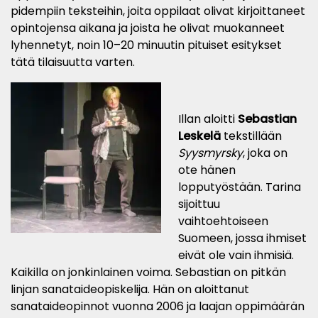
pidempiin teksteihin, joita oppilaat olivat kirjoittaneet
opintojensa aikana ja joista he olivat muokanneet
lyhennetyt, noin 10–20 minuutin pituiset esitykset
tätä tilaisuutta varten.
Illan aloitti
Sebastian
Leskelä
tekstillään
Syysmyrsky
, joka on
ote hänen
lopputyöstään. Tarina
sijoittuu
vaihtoehtoiseen
Suomeen, jossa ihmiset
eivät ole vain ihmisiä.
Kaikilla on jonkinlainen voima. Sebasti
an on pitkän
linjan sanataideopiskelija. Hän on aloittanut
sanataideopinnot vuonna 2006 ja laajan oppimäärän