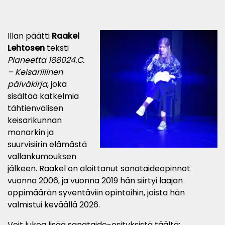
Illan päätti
Raakel
Lehtosen
teksti
Planeetta 188024.C.
–
Keisarillinen
päiväkirja
, joka
sisältää katkelmia
tähtienvälisen
keisarikunnan
monarkin ja
suurvisiirin elämästä
vallankumouksen
jälkeen. Raakel on aloittanut sanataideopinnot
vuonna 2006, ja vuonna 2019 hän siirtyi laajan
oppimäärän syventäviin opintoihin, joista hän
valmistui keväällä 2026.
Voit lukea lisää sanataide-esityksistä täältä: