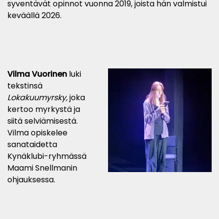
syventävät opinnot vuonna 2019, joista hän valmistui
keväällä 2026.
Vilma Vuorinen
luki
tekstinsä
Lok
akuumyrsky,
jo
ka
kertoo
myrkystä ja
siitä selviämisestä.
Vilma opiskelee
sanataidetta
Kynäklubi-ryhmässä
Maami Snellmanin
ohjauksessa.