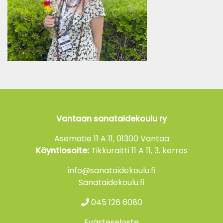
Vantaan sanataidekoulu ry
Asematie 11 A 11, 01300 Vantaa
Käyntiosoite:
Tikkuraitti 11 A 11, 3. kerros
info@sanataidekoulu.fi
Sanataidekoulu.fi
045 126 6080
Evästeseloste