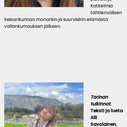
Katkelmia
tähtienvälisen
keisarikunnan monarkin ja suurvisiirin elämästä
vallankumouksen jälkeen.
Tarinan
tulkinnat
.
Teksti ja lueta
Aili
Savolainen.