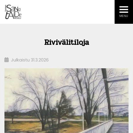
MENU
Rivivälitiloja
Julkaistu
31.3.2026