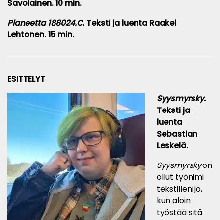
Savolainen
.
10
min.
Planeetta 188024.C.
Teksti ja luenta Raakel
Lehtonen. 15 min.
ESITTELYT
Syysmyrsky.
Teksti ja
luenta
Sebastian
Leskelä.
Syysmyrsky
on
ollut työnimi
tekstilleni jo,
kun aloin
työstää sitä