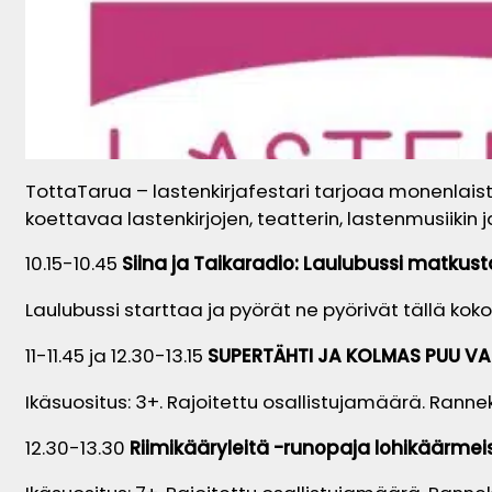
TottaTarua – lastenkirjafestari tarjoaa monenlaista
koettavaa lastenkirjojen, teatterin, lastenmusiik
10.15-10.45
Siina ja Taikaradio: Laulubussi matkus
Laulubussi starttaa ja pyörät ne pyörivät tällä koko
11-11.45 ja 12.30-13.15
SUPERTÄHTI JA KOLMAS PUU 
Ikäsuositus: 3+. Rajoitettu osallistujamäärä. Rannekk
12.30-13.30
Riimikääryleitä -runopaja lohikäärmei