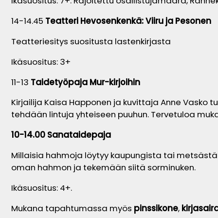
Ikäsuositus: 7+. Rajoitettu osallistujamäärä, Rannekk
14-14.45
Teatteri Hevosenkenkä: Viiru ja Pesonen
Teatteriesitys suositusta lastenkirjasta
Ikäsuositus: 3+
11-13
Taidetyöpaja Mur-kirjoihin
Kirjailija Kaisa Happonen ja kuvittaja Anne Vasko t
tehdään lintuja yhteiseen puuhun. Tervetuloa mu
10-14.00 Sanataidepaja
Millaisia hahmoja löytyy kaupungista tai metsäs
oman hahmon ja tekemään siitä sorminuken.
Ikäsuositus: 4+.
Mukana tapahtumassa myös
pinssikone
,
kirjasair