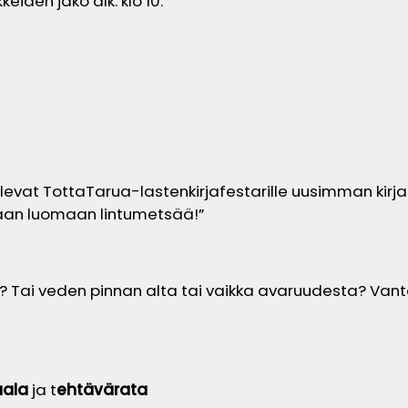
eiden jako alk. klo 10.
ulevat TottaTarua-lastenkirjafestarille uusimman kirja
kaan luomaan lintumetsää!”
tä? Tai veden pinnan alta tai vaikka avaruudesta? V
aala
ja t
ehtävärata