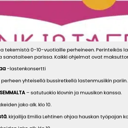
 tekemistä 0-10-vuotiaille perheineen. Perinteikäs las
in ja sanataiteen parissa. Kaikki ohjelmat ovat maks
taa
-lastenkonsertti
 perheen yhteisellä bussiretkellä lastenmusiikin pariin.
VASEMMALTA
– satutuokio klovnin ja muusikon kanssa.
eiden jako alk. klo 10.
stä
. kirjailija Emilia Lehtinen ohjaa hauskan työpajan kou