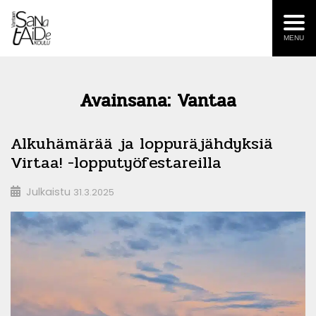
MENU
Avainsana:
Vantaa
Alkuhämärää ja loppuräjähdyksiä
Virtaa! -lopputyöfestareilla
Julkaistu
31.3.2025