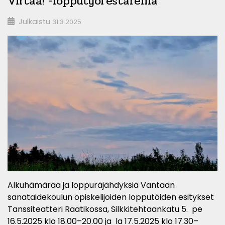
Virtaa! -lopputyöfestareilla
Julkaistu
31.3.2025
Alkuhämärää ja loppuräjähdyksiä Vantaan
sanataidekoulun opiskelijoiden lopputöiden esitykset
Tanssiteatteri Raatikossa, Silkkitehtaankatu 5. pe
16.5.2025 klo 18.00–20.00 ja la 17.5.2025 klo 17.30–