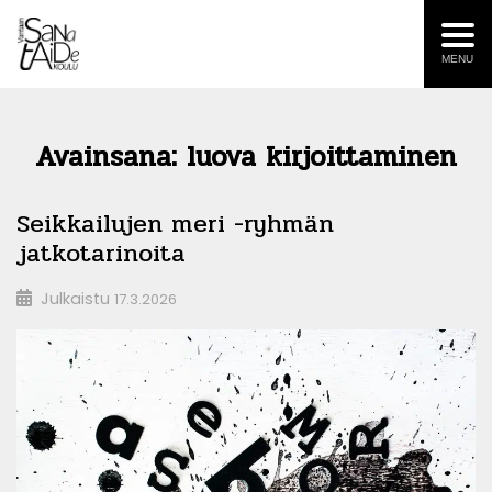
MENU
Avainsana:
luova kirjoittaminen
Seikkailujen meri -ryhmän
jatkotarinoita
Julkaistu
17.3.2026