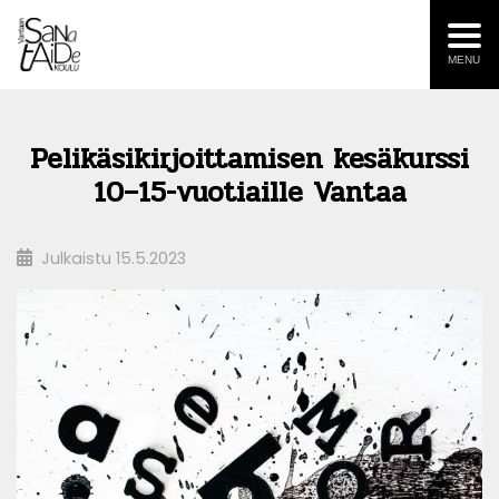
MENU
Pelikäsikirjoittamisen kesäkurssi
10–15-vuotiaille Vantaa
Julkaistu
15.5.2023