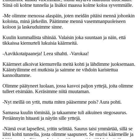
Siinä oli kolme tunnelia ja lisäksi maassa kolme koloa syvemmälle.
-Me olimme menossa alaspäin, joten meidän pitäisi mennä johonkin
koloista, minä järkeilin. Päätimme mennä vasemmanpuoleiseen
koloon ja laskeuduimme sinne.
Kuulin kummallista sihinää. Valaisin joka suuntaan ja näin, että
tikkaissa kiemurteli lukuisia käärmeitä.
-Aavikkotaipaaneja! Leea sihahti. -Varokaa!
Käärmeet alkoivat kiemurrella meitä kohti ja lähdimme juoksemaan.
Kääntyilimme eri mutkista ja saimme ne vihdoin karistettua
kannoiltamme.
Olimme päätyneet luolaan, jossa kasvoi paljon yrttejä, joita olimme
tulleet etsimään. Keräsimme niitä muutaman.
-Nyt meillä on yrtit, mutta miten pääsemme pois? Aura pohti.
Samassa kuulin töminää, ja takaamme tuli aikuinen stegosaurus.
Peräännyin hitaasti ja näytin sille yrttejä.
-Nämä ovat lapsellesi, yritin selittää. Saurus taisi ymmärtää, sillä se
lähti kohti tunnelia, josta olimme saapuneet. Se murisi käärmeille ja