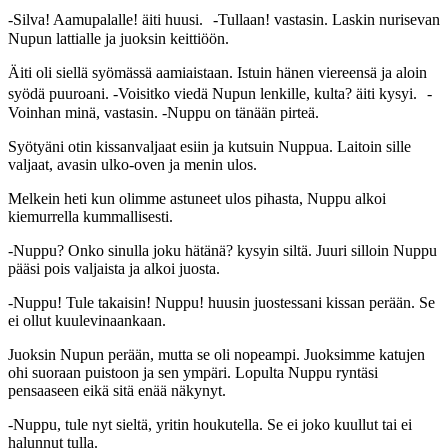
-Silva! Aamupalalle! äiti huusi. -Tullaan! vastasin. Laskin nurisevan
Nupun lattialle ja juoksin keittiöön.
Äiti oli siellä syömässä aamiaistaan. Istuin hänen viereensä ja aloin
syödä puuroani. -Voisitko viedä Nupun lenkille, kulta? äiti kysyi. -
Voinhan minä, vastasin. -Nuppu on tänään pirteä.
Syötyäni otin kissanvaljaat esiin ja kutsuin Nuppua. Laitoin sille
valjaat, avasin ulko-oven ja menin ulos.
Melkein heti kun olimme astuneet ulos pihasta, Nuppu alkoi
kiemurrella kummallisesti.
-Nuppu? Onko sinulla joku hätänä? kysyin siltä. Juuri silloin Nuppu
pääsi pois valjaista ja alkoi juosta.
-Nuppu! Tule takaisin! Nuppu! huusin juostessani kissan perään. Se
ei ollut kuulevinaankaan.
Juoksin Nupun perään, mutta se oli nopeampi. Juoksimme katujen
ohi suoraan puistoon ja sen ympäri. Lopulta Nuppu ryntäsi
pensaaseen eikä sitä enää näkynyt.
-Nuppu, tule nyt sieltä, yritin houkutella. Se ei joko kuullut tai ei
halunnut tulla.