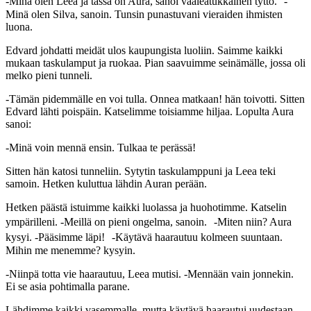
-Minä olen Leea ja tässä on Aura, sanoi vaaleatukkainen tyttö. -
Minä olen Silva, sanoin. Tunsin punastuvani vieraiden ihmisten
luona.
Edvard johdatti meidät ulos kaupungista luoliin. Saimme kaikki
mukaan taskulamput ja ruokaa. Pian saavuimme seinämälle, jossa oli
melko pieni tunneli.
-Tämän pidemmälle en voi tulla. Onnea matkaan! hän toivotti. Sitten
Edvard lähti poispäin. Katselimme toisiamme hiljaa. Lopulta Aura
sanoi:
-Minä voin mennä ensin. Tulkaa te perässä!
Sitten hän katosi tunneliin. Sytytin taskulamppuni ja Leea teki
samoin. Hetken kuluttua lähdin Auran perään.
Hetken päästä istuimme kaikki luolassa ja huohotimme. Katselin
ympärilleni. -Meillä on pieni ongelma, sanoin. -Miten niin? Aura
kysyi. -Pääsimme läpi! -Käytävä haarautuu kolmeen suuntaan.
Mihin me menemme? kysyin.
-Niinpä totta vie haarautuu, Leea mutisi. -Mennään vain jonnekin.
Ei se asia pohtimalla parane.
Lähdimme kaikki vasemmalle, mutta käytävä haarautui uudestaan.