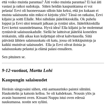
että voiko muistia parantaa? Äiti voiko muistia parantaa? Ei kai äiti
vastasi ja ratkoi sudokuja. Sitten heidän kaupunkiansa ei voi
pelasta! Eevi oli huoneessaan silloin hän keksi, että jos kukaan ei
muista salaisuutta niin miksi ei kirjoita ylös? Tässä on ratkaisu, Eevi
kiljaisi ja soitti Ellalle. Moi nähdään jäätelökioskilla. Ok puhelu
loppui ja Eevi sitoi tennarit jalkaan ja ryntäsi ulos. Jäätelökioskilla
Eevi kertoi suunnitelmansa. Hyvä idea! Ella kiljaisi ja he molemmat
ryntäsivät salaisuuskadulle. Siellä he laittoivat jäätelöä koneiden
renkaisiin, sillä aikaa kun kuljettajat olivat kahvitauolla. Siitä
päivästä lähtien salaisuuskatu oli katu, jossa oli leikkipuistoja ja
kaikki muistivat salaisuudet. Ella ja Eevi olivat iloisia ja
salaisuuskatu pelastui ja elämä palasi ennalleen.
Sen pituinen se.
9-12-vuotiaat, Martta Lohi
Kaupungin salaisuudet
Heräsin sängyssäni siihen, että aamuaurinko paistoi silmiini.
Haukottelin ja katsoin kelloa. Se oli kahdeksan. Nousin ylös ja
avasin huoneeni oven. Kissani Nuppu istui oven edessä
naukumassa. nostin sen syliini.