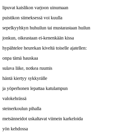
lipuvat kaislikon varjoon uinumaan
puistikon siimeksessä voi kuulla
sepelkyyhkyn huhuilun tai mustarastaan huilun
jonkun, oikeastaan ei-kenenkään kissa
hypähtelee heurekan kiveltä toiselle ajatellen:
onpa tämä hauskaa
sulava liike, notkea ruumis
häntä kiertyy sykkyrälle
ja yöperhonen lepattaa katulampun
valokehrässä
steinerkoulun pihalla
metsänneidot uskaltavat viimein karkeloida
yön kehdossa