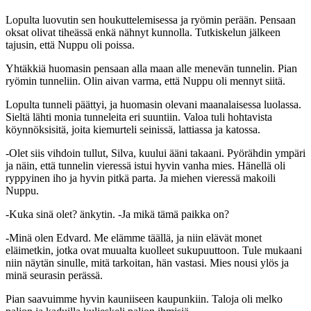
Lopulta luovutin sen houkuttelemisessa ja ryömin perään. Pensaan
oksat olivat tiheässä enkä nähnyt kunnolla. Tutkiskelun jälkeen
tajusin, että Nuppu oli poissa.
Yhtäkkiä huomasin pensaan alla maan alle menevän tunnelin. Pian
ryömin tunneliin. Olin aivan varma, että Nuppu oli mennyt siitä.
Lopulta tunneli päättyi, ja huomasin olevani maanalaisessa luolassa.
Sieltä lähti monia tunneleita eri suuntiin. Valoa tuli hohtavista
köynnöksisitä, joita kiemurteli seinissä, lattiassa ja katossa.
-Olet siis vihdoin tullut, Silva, kuului ääni takaani. Pyörähdin ympäri
ja näin, että tunnelin vieressä istui hyvin vanha mies. Hänellä oli
ryppyinen iho ja hyvin pitkä parta. Ja miehen vieressä makoili
Nuppu.
-Kuka sinä olet? änkytin. -Ja mikä tämä paikka on?
-Minä olen Edvard. Me elämme täällä, ja niin elävät monet
eläimetkin, jotka ovat muualta kuolleet sukupuuttoon. Tule mukaani
niin näytän sinulle, mitä tarkoitan, hän vastasi. Mies nousi ylös ja
minä seurasin perässä.
Pian saavuimme hyvin kauniiseen kaupunkiin. Taloja oli melko