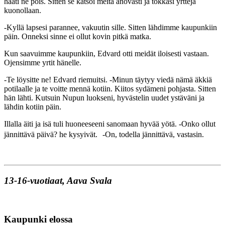
hääti ne pois. Sitten se katsoi meitä anovasti ja tökkäsi yrttejä
kuonollaan.
-Kyllä lapsesi parannee, vakuutin sille. Sitten lähdimme kaupunkiin
päin. Onneksi sinne ei ollut kovin pitkä matka.
Kun saavuimme kaupunkiin, Edvard otti meidät iloisesti vastaan.
Ojensimme yrtit hänelle.
-Te löysitte ne! Edvard riemuitsi. -Minun täytyy viedä nämä äkkiä
potilaalle ja te voitte mennä kotiin. Kiitos sydämeni pohjasta. Sitten
hän lähti. Kutsuin Nupun luokseni, hyvästelin uudet ystäväni ja
lähdin kotiin päin.
Illalla äiti ja isä tuli huoneeseeni sanomaan hyvää yötä. -Onko ollut
jännittävä päivä? he kysyivät. -On, todella jännittävä, vastasin.
13-16-vuotiaat, Aava Svala
Kaupunki elossa