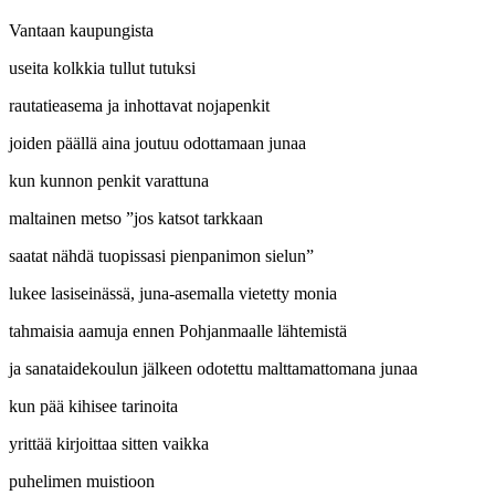
Vantaan kaupungista
useita kolkkia tullut tutuksi
rautatieasema ja inhottavat nojapenkit
joiden päällä aina joutuu odottamaan junaa
kun kunnon penkit varattuna
maltainen metso ”jos katsot tarkkaan
saatat nähdä tuopissasi pienpanimon sielun”
lukee lasiseinässä, juna-asemalla vietetty monia
tahmaisia aamuja ennen Pohjanmaalle lähtemistä
ja sanataidekoulun jälkeen odotettu malttamattomana junaa
kun pää kihisee tarinoita
yrittää kirjoittaa sitten vaikka
puhelimen muistioon