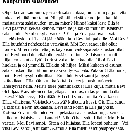
Kaupungin salaisuudet
Olipa kerran kaupunki, jossa oli salaisuuksia, mutta niin paljon, että
kukaan ei niitä muistanut. Niinpä piti keksiä keino, jolla kaikki
muistaisivat salaisuuden, mutta miten? Niinpä kaksi lasta Ella ja
Eevi päättivät keksiä keinon, miten he ja kaikki muut muistaisivat
salaisuudet. Se olisi kyllä vaikeaa! Ella ja Eevi päättivät tavata
jäätelökioskilla. Ella söi jäätelöään, kun Eevi tuli paikalle. Moi Eevi!
Ella huudahti nähdessään ystävänsä. Moi Eevi sanoi eikä ollut
iloinen. Minä mietin, että jos käytäisiin vaikkapa salaisuuskadulla?
joo! Eevi huudahti eikä ollut enää surullinen. Salaisuuskatu oli
hiljainen ja autio Tytöt kurkistivat autiolle kadulle. Oho! Eevi
huokasi ja oli ymmällä. Ellakin oli hiljaa. Miksi kukaan ei asunut
salaisuuskadulla? Silloin he näkivät työkoneita. Pakoon! Ella huusi,
mutta Eevi pysyi paikoillaan. En lähde Eevi sanoi ja pysyi
paikoillaan. Ella näki kuinka kaivinkoneet ja puskutraktorit
lähestyivät heitä. Meistä tulee pannukakkua! Ella kiljui, mutta Eevi
oli hiljaa. Kaivinkoneen kuljettaja astui ulos, mitäs pennut täällä
tekevät? hän kysyi. Ei mitään Ella ehti sanoa, mutta Eevi katsoi
Ellaa vihaisena. Voisitteko väistyä? kuljettaja kysyi. Ok, Ella sanoi
ja kiskaisi Eevin mukaansa. Eevi lähti kotiin ja Ella jäi yksin.
Kotona Eevi mietti miten voisi pelastaa salaisuuskadun, ja sen että
kaikki muistaisivat salaisuudet? Niinpä hän soitti Ellalle. Moi Ella
vastasi. Moi Eevi sanoi. Sitten oli hiljaista. Ella lopetti puhelun. Voi
vitsi Eevi sanoi ja nukahti. Aamulla Ella mietti aamupalapöydässä,