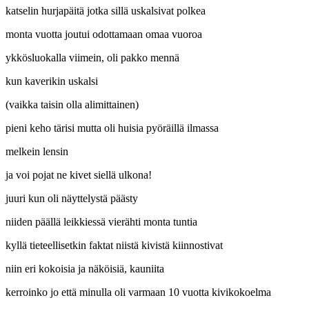
katselin hurjapäitä jotka sillä uskalsivat polkea
monta vuotta joutui odottamaan omaa vuoroa
ykkösluokalla viimein, oli pakko mennä
kun kaverikin uskalsi
(vaikka taisin olla alimittainen)
pieni keho tärisi mutta oli huisia pyöräillä ilmassa
melkein lensin
ja voi pojat ne kivet siellä ulkona!
juuri kun oli näyttelystä päästy
niiden päällä leikkiessä vierähti monta tuntia
kyllä tieteellisetkin faktat niistä kivistä kiinnostivat
niin eri kokoisia ja näköisiä, kauniita
kerroinko jo että minulla oli varmaan 10 vuotta kivikokoelma