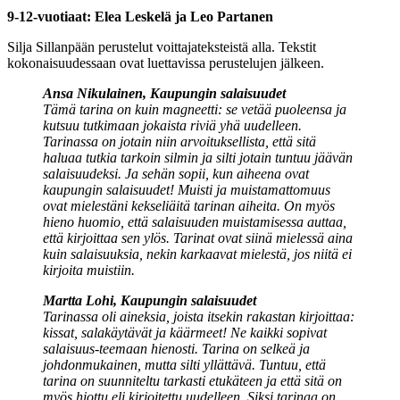
9-12-vuotiaat: Elea Leskelä ja Leo Partanen
Silja Sillanpään perustelut voittajateksteistä alla. Tekstit
kokonaisuudessaan ovat luettavissa perustelujen jälkeen.
Ansa Nikulainen, Kaupungin salaisuudet
Tämä tarina on kuin magneetti: se vetää puoleensa ja
kutsuu tutkimaan jokaista riviä yhä uudelleen.
Tarinassa on jotain niin arvoituksellista, että sitä
haluaa tutkia tarkoin silmin ja silti jotain tuntuu jäävän
salaisuudeksi. Ja sehän sopii, kun aiheena ovat
kaupungin salaisuudet! Muisti ja muistamattomuus
ovat mielestäni kekseliäitä tarinan aiheita. On myös
hieno huomio, että salaisuuden muistamisessa auttaa,
että kirjoittaa sen ylös. Tarinat ovat siinä mielessä aina
kuin salaisuuksia, nekin karkaavat mielestä, jos niitä ei
kirjoita muistiin.
Martta Lohi, Kaupungin salaisuudet
Tarinassa oli aineksia, joista itsekin rakastan kirjoittaa:
kissat, salakäytävät ja käärmeet! Ne kaikki sopivat
salaisuus-teemaan hienosti. Tarina on selkeä ja
johdonmukainen, mutta silti yllättävä. Tuntuu, että
tarina on suunniteltu tarkasti etukäteen ja että sitä on
myös hiottu eli kirjoitettu uudelleen. Siksi tarinaa on