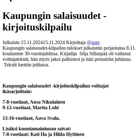
Kaupungin salaisuudet -
kirjoituskilpailu
Julkaistu
15.11.2024
15.11.2024
Kirjoittaja
@user
Kaupungin salaisuudet-kilpailun tulokset julkaistiin perjantaina 8.11.
koulumme 30-vuotisjuhlissa. Kirjailija Silja Sillanpää oli valinnut
voittajatekstit, hän myös jakoi palkinnot ja luki perustelut juhlassa.
Tekstit luettiin juhlassa.
Kaupungin salaisuudet -kirjoituskilpailun voittajat
ikäsarjoittain:
7-8-vuotiaat, Ansa Nikulainen
9-12-vuotiaat, Martta Lohi
13-16-vuotiaat, Aava Svala.
Lisäksi kunniamaininnan saivat:
7-8-vuotiaat: Kati Ha ja Hilda Hyttinen