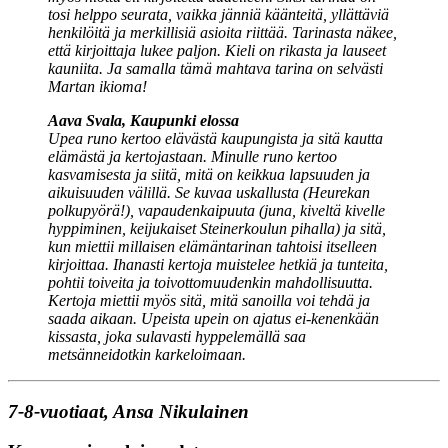
tosi helppo seurata, vaikka jänniä käänteitä, yllättäviä
henkilöitä ja merkillisiä asioita riittää. Tarinasta näkee,
että kirjoittaja lukee paljon. Kieli on rikasta ja lauseet
kauniita. Ja samalla tämä mahtava tarina on selvästi
Martan ikioma!
Aava Svala, Kaupunki elossa
Upea runo kertoo elävästä kaupungista ja sitä kautta
elämästä ja kertojastaan. Minulle runo kertoo
kasvamisesta ja siitä, mitä on keikkua lapsuuden ja
aikuisuuden välillä. Se kuvaa uskallusta (Heurekan
polkupyörä!), vapaudenkaipuuta (juna, kiveltä kivelle
hyppiminen, keijukaiset Steinerkoulun pihalla) ja sitä,
kun miettii millaisen elämäntarinan tahtoisi itselleen
kirjoittaa. Ihanasti kertoja muistelee hetkiä ja tunteita,
pohtii toiveita ja toivottomuudenkin mahdollisuutta.
Kertoja miettii myös sitä, mitä sanoilla voi tehdä ja
saada aikaan. Upeista upein on ajatus ei-kenenkään
kissasta, joka sulavasti hyppelemällä saa
metsänneidotkin karkeloimaan.
7-8-vuotiaat, Ansa Nikulainen