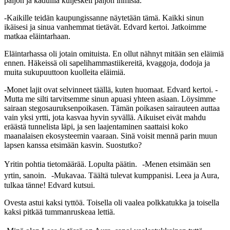
paljon ja kaduilla kuljeskeli paljon ihmisiä.
-Kaikille teidän kaupungissanne näytetään tämä. Kaikki sinun
ikäisesi ja sinua vanhemmat tietävät. Edvard kertoi. Jatkoimme
matkaa eläintarhaan.
Eläintarhassa oli jotain omituista. En ollut nähnyt mitään sen eläimiä
ennen. Häkeissä oli sapelihammastiikereitä, kvaggoja, dodoja ja
muita sukupuuttoon kuolleita eläimiä.
-Monet lajit ovat selvinneet täällä, kuten huomaat. Edvard kertoi. -
Mutta me silti tarvitsemme sinun apuasi yhteen asiaan. Löysimme
sairaan stegosauruksenpoikasen. Tämän poikasen sairauteen auttaa
vain yksi yrtti, jota kasvaa hyvin syvällä. Aikuiset eivät mahdu
eräästä tunnelista läpi, ja sen laajentaminen saattaisi koko
maanalaisen ekosysteemin vaaraan. Sinä voisit mennä parin muun
lapsen kanssa etsimään kasvin. Suostutko?
Yritin pohtia tietomäärää. Lopulta päätin. -Menen etsimään sen
yrtin, sanoin. -Mukavaa. Täältä tulevat kumppanisi. Leea ja Aura,
tulkaa tänne! Edvard kutsui.
Ovesta astui kaksi tyttöä. Toisella oli vaalea polkkatukka ja toisella
kaksi pitkää tummanruskeaa lettiä.