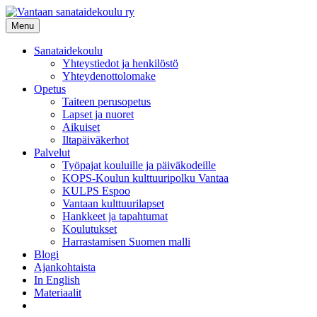
Siirry
sisältöön
Menu
Sanataidekoulu
Yhteystiedot ja henkilöstö
Yhteydenottolomake
Opetus
Taiteen perusopetus
Lapset ja nuoret
Aikuiset
Iltapäiväkerhot
Palvelut
Työpajat kouluille ja päiväkodeille
KOPS-Koulun kulttuuripolku Vantaa
KULPS Espoo
Vantaan kulttuurilapset
Hankkeet ja tapahtumat
Koulutukset
Harrastamisen Suomen malli
Blogi
Ajankohtaista
In English
Materiaalit