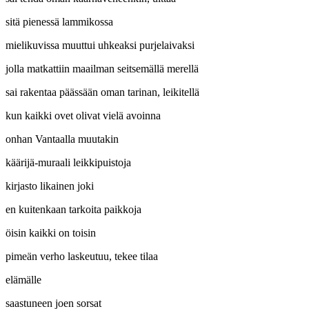
sitä pienessä lammikossa
mielikuvissa muuttui uhkeaksi purjelaivaksi
jolla matkattiin maailman seitsemällä merellä
sai rakentaa päässään oman tarinan, leikitellä
kun kaikki ovet olivat vielä avoinna
onhan Vantaalla muutakin
käärijä-muraali leikkipuistoja
kirjasto likainen joki
en kuitenkaan tarkoita paikkoja
öisin kaikki on toisin
pimeän verho laskeutuu, tekee tilaa
elämälle
saastuneen joen sorsat