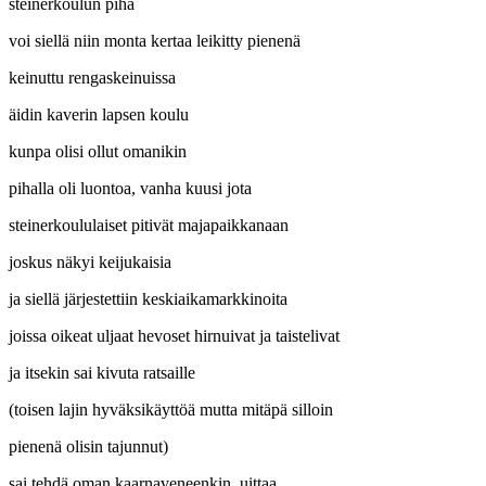
steinerkoulun piha
voi siellä niin monta kertaa leikitty pienenä
keinuttu rengaskeinuissa
äidin kaverin lapsen koulu
kunpa olisi ollut omanikin
pihalla oli luontoa, vanha kuusi jota
steinerkoululaiset pitivät majapaikkanaan
joskus näkyi keijukaisia
ja siellä järjestettiin keskiaikamarkkinoita
joissa oikeat uljaat hevoset hirnuivat ja taistelivat
ja itsekin sai kivuta ratsaille
(toisen lajin hyväksikäyttöä mutta mitäpä silloin
pienenä olisin tajunnut)
sai tehdä oman kaarnaveneenkin, uittaa