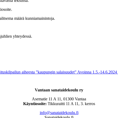
stavassa tekstissä.
iosoite.
n valitsema määrä kunniamainintoja.
sjuhlien yhteydessä.
oituskilpailun aiheesta ”kaupungin salaisuudet” Avoinna 1.5.-14.6.202
Vantaan sanataidekoulu ry
Asematie 11 A 11, 01300 Vantaa
Käyntiosoite:
Tikkuraitti 11 A 11, 3. kerros
info@sanataidekoulu.fi
Sanataidekoulu.fi