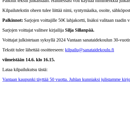
Palkitut tekstit julkaistaan. Halutessasi voit käyttää nimimerkkiä julkai
Kilpailutekstin oheen tulee liittää nimi, syntymäaika, osoite, sähköpost
Palkinnot:
Sarjojen voittajille 50€ lahjakortti, lisäksi valitaan raadi
Sarjojen voittajat valitsee kirjailija
Silja Sillanpää.
Voittajat julkistetaan syksyllä 2024 Vantaan sanataidekoulun 30-vuoti
Tekstit tulee lähettää osoitteeseen:
kilpailu@sanataidekoulu.fi
viimeistään 14.6. klo 16.15.
Lataa kilpailukutsu tästä:
Vantaan kaupunki täyttää 50 vuotta. Juhlan kunniaksi julistamme kirj