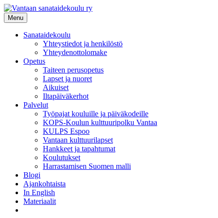
Siirry
sisältöön
Menu
Sanataidekoulu
Yhteystiedot ja henkilöstö
Yhteydenottolomake
Opetus
Taiteen perusopetus
Lapset ja nuoret
Aikuiset
Iltapäiväkerhot
Palvelut
Työpajat kouluille ja päiväkodeille
KOPS-Koulun kulttuuripolku Vantaa
KULPS Espoo
Vantaan kulttuurilapset
Hankkeet ja tapahtumat
Koulutukset
Harrastamisen Suomen malli
Blogi
Ajankohtaista
In English
Materiaalit