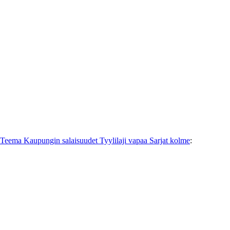
4 Teema Kaupungin salaisuudet Tyylilaji vapaa Sarjat kolme
: