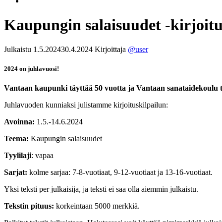
Kaupungin salaisuudet -kirjoitus
Julkaistu
1.5.2024
30.4.2024
Kirjoittaja
@user
2024 on juhlavuosi!
Vantaan kaupunki täyttää 50 vuotta ja Vantaan sanataidekoulu tä
Juhlavuoden kunniaksi julistamme
kirjoituskilpailun
:
Avoinna:
1.5.-14.6.2024
Teema:
Kaupungin salaisuudet
Tyylilaji
: vapaa
Sarjat:
kolme sarjaa: 7-8-vuotiaat, 9-12-vuotiaat ja 13-16-vuotiaat.
Yksi teksti per julkaisija, ja teksti ei saa olla aiemmin julkaistu.
Tekstin pituus:
korkeintaan 5000 merkkiä.