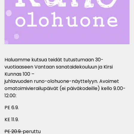
Haluamme kutsua teidät tutustumaan 30-
vuotiaaseen Vantaan sanataidekouluun ja Kirsi
Kunnas 100 –
juhlavuoden runo-olohuone-näyttelyyn. Avoimet
omatoimivierailupäivät (ei päiväkodeille) kello 9.00-
12.00:
PE 6.9.
KE 11.9.
PE 20.9.
peruttu