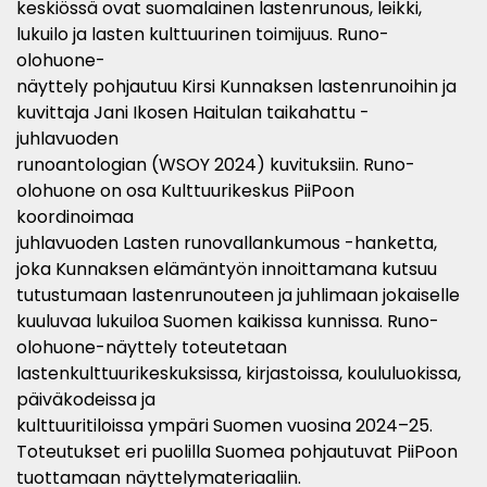
keskiössä ovat suomalainen lastenrunous, leikki,
lukuilo ja lasten kulttuurinen toimijuus. Runo-
olohuone-
näyttely pohjautuu Kirsi Kunnaksen lastenrunoihin ja
kuvittaja Jani Ikosen Haitulan taikahattu -
juhlavuoden
runoantologian (WSOY 2024) kuvituksiin. Runo-
olohuone on osa Kulttuurikeskus PiiPoon
koordinoimaa
juhlavuoden Lasten runovallankumous -hanketta,
joka Kunnaksen elämäntyön innoittamana kutsuu
tutustumaan lastenrunouteen ja juhlimaan jokaiselle
kuuluvaa lukuiloa Suomen kaikissa kunnissa. Runo-
olohuone-näyttely toteutetaan
lastenkulttuurikeskuksissa, kirjastoissa, koululuokissa,
päiväkodeissa ja
kulttuuritiloissa ympäri Suomen vuosina 2024–25.
Toteutukset eri puolilla Suomea pohjautuvat PiiPoon
tuottamaan näyttelymateriaaliin.