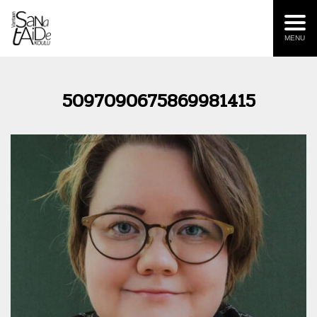
MENU
5097090675869981415