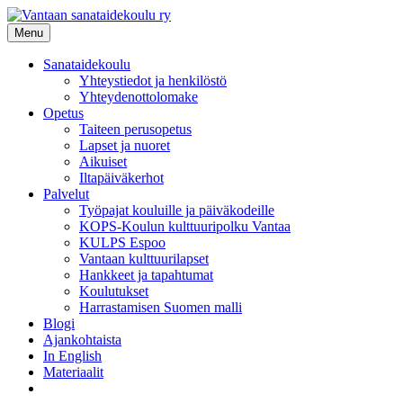
Siirry
sisältöön
Menu
Sanataidekoulu
Yhteystiedot ja henkilöstö
Yhteydenottolomake
Opetus
Taiteen perusopetus
Lapset ja nuoret
Aikuiset
Iltapäiväkerhot
Palvelut
Työpajat kouluille ja päiväkodeille
KOPS-Koulun kulttuuripolku Vantaa
KULPS Espoo
Vantaan kulttuurilapset
Hankkeet ja tapahtumat
Koulutukset
Harrastamisen Suomen malli
Blogi
Ajankohtaista
In English
Materiaalit