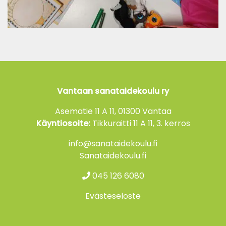
Vantaan sanataidekoulu ry
Asematie 11 A 11, 01300 Vantaa
Käyntiosoite:
Tikkuraitti 11 A 11, 3. kerros
info@sanataidekoulu.fi
Sanataidekoulu.fi
045 126 6080
Evästeseloste