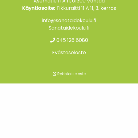
Asematie 11 A 11, 01300 Vantaa
Käyntiosoite:
Tikkuraitti 11 A 11, 3. kerros
info@sanataidekoulu.fi
Sanataidekoulu.fi
045 126 6080
Evästeseloste
Rekisteriseloste