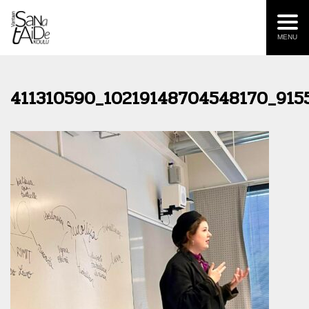
MENU
411310590_10219148704548170_915