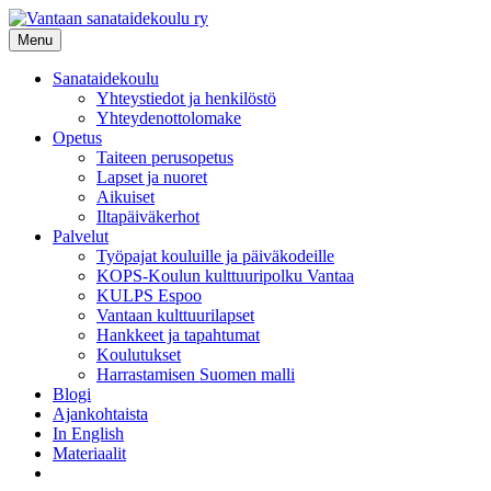
Siirry
sisältöön
Menu
Sanataidekoulu
Yhteystiedot ja henkilöstö
Yhteydenottolomake
Opetus
Taiteen perusopetus
Lapset ja nuoret
Aikuiset
Iltapäiväkerhot
Palvelut
Työpajat kouluille ja päiväkodeille
KOPS-Koulun kulttuuripolku Vantaa
KULPS Espoo
Vantaan kulttuurilapset
Hankkeet ja tapahtumat
Koulutukset
Harrastamisen Suomen malli
Blogi
Ajankohtaista
In English
Materiaalit