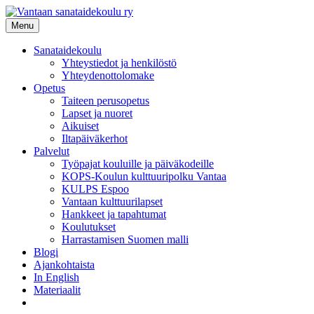
Siirry
sisältöön
Menu
Sanataidekoulu
Yhteystiedot ja henkilöstö
Yhteydenottolomake
Opetus
Taiteen perusopetus
Lapset ja nuoret
Aikuiset
Iltapäiväkerhot
Palvelut
Työpajat kouluille ja päiväkodeille
KOPS-Koulun kulttuuripolku Vantaa
KULPS Espoo
Vantaan kulttuurilapset
Hankkeet ja tapahtumat
Koulutukset
Harrastamisen Suomen malli
Blogi
Ajankohtaista
In English
Materiaalit