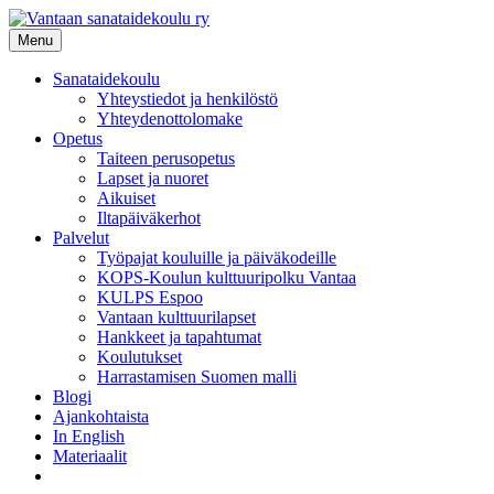
Siirry
sisältöön
Menu
Sanataidekoulu
Yhteystiedot ja henkilöstö
Yhteydenottolomake
Opetus
Taiteen perusopetus
Lapset ja nuoret
Aikuiset
Iltapäiväkerhot
Palvelut
Työpajat kouluille ja päiväkodeille
KOPS-Koulun kulttuuripolku Vantaa
KULPS Espoo
Vantaan kulttuurilapset
Hankkeet ja tapahtumat
Koulutukset
Harrastamisen Suomen malli
Blogi
Ajankohtaista
In English
Materiaalit