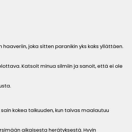
 haaveriin, joka sitten paranikin yks kaks yllättäen.
lottava. Katsoit minua silmiin ja sanoit, että ei ole
usta.
sain kokea taikuuden, kun taivas maalautuu
kärsimään aikaisesta herätyksestä. Hyvin