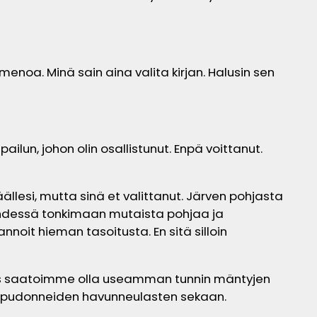
menoa. Minä sain aina valita kirjan. Halusin sen
ailun, johon olin osallistunut. Enpä voittanut.
llesi, mutta sinä et valittanut. Järven pohjasta
e yhdessä tonkimaan mutaista pohjaa ja
noit hieman tasoitusta. En sitä silloin
kus saatoimme olla useamman tunnin mäntyjen
han pudonneiden havunneulasten sekaan.