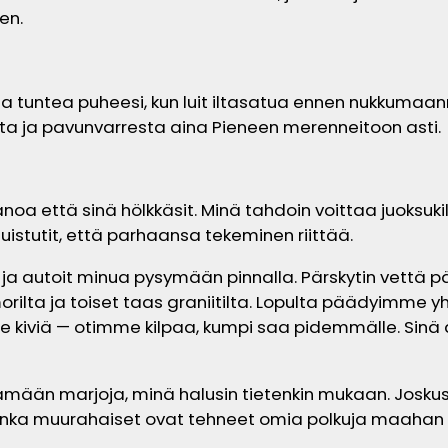
en.
 ja tuntea puheesi, kun luit iltasatua ennen nukkumaan
osta ja pavunvarresta aina Pieneen merenneitoon asti.
anoa että sinä hölkkäsit. Minä tahdoin voittaa juoksukilp
Muistutit, että parhaansa tekeminen riittää.
 autoit minua pysymään pinnalla. Pärskytin vettä pää
morilta ja toiset taas graniitilta. Lopulta päädyimm
e kiviä — otimme kilpaa, kumpi saa pidemmälle. Sinä an
ämään marjoja, minä halusin tietenkin mukaan. Jos
tai, kuinka muurahaiset ovat tehneet omia polkuja maa