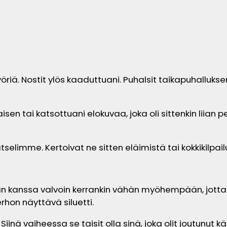
öriä. Nostit ylös kaaduttuani. Puhalsit taikapuhalluksen
sen tai katsottuani elokuvaa, joka oli sittenkin liian pe
atselimme. Kertoivat ne sitten eläimistä tai kokkikilpail
n kanssa valvoin kerrankin vähän myöhempään, jotta 
hon näyttävä siluetti.
inä vaiheessa se taisit olla sinä, joka olit joutunut 