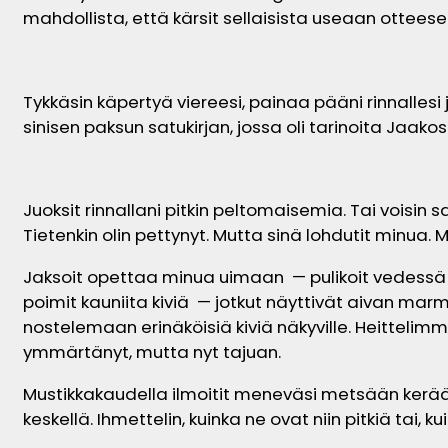
mahdollista, että kärsit sellaisista useaan otteese
Tykkäsin käpertyä viereesi, painaa pääni rinnallesi
sinisen paksun satukirjan, jossa oli tarinoita Jaak
Juoksit rinnallani pitkin peltomaisemia. Tai voisin s
Tietenkin olin pettynyt. Mutta sinä lohdutit minua. 
Jaksoit opettaa minua uimaan — pulikoit vedessä ja
poimit kauniita kiviä — jotkut näyttivät aivan mar
nostelemaan erinäköisiä kiviä näkyville. Heittelimm
ymmärtänyt, mutta nyt tajuan.
Mustikkakaudella ilmoitit meneväsi metsään kerä
keskellä. Ihmettelin, kuinka ne ovat niin pitkiä 