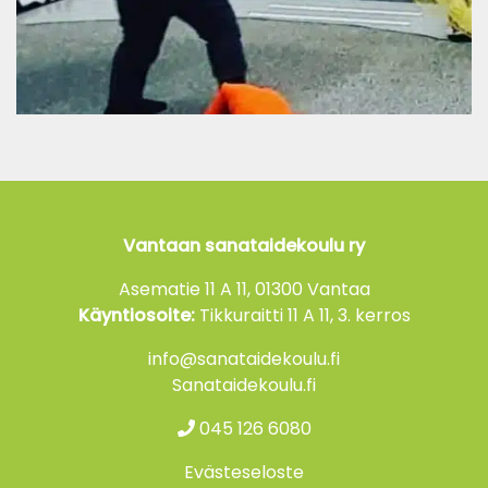
Vantaan sanataidekoulu ry
Asematie 11 A 11, 01300 Vantaa
Käyntiosoite:
Tikkuraitti 11 A 11, 3. kerros
info@sanataidekoulu.fi
Sanataidekoulu.fi
045 126 6080
Evästeseloste