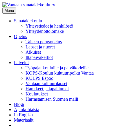
Siirry
sisältöön
Menu
Sanataidekoulu
Yhteystiedot ja henkilöstö
Yhteydenottolomake
Opetus
Taiteen perusopetus
Lapset ja nuoret
Aikuiset
Iltapäiväkerhot
Palvelut
Työpajat kouluille ja päiväkodeille
KOPS-Koulun kulttuuripolku Vantaa
KULPS Espoo
Vantaan kulttuurilapset
Hankkeet ja tapahtumat
Koulutukset
Harrastamisen Suomen malli
Blogi
Ajankohtaista
In English
Materiaalit