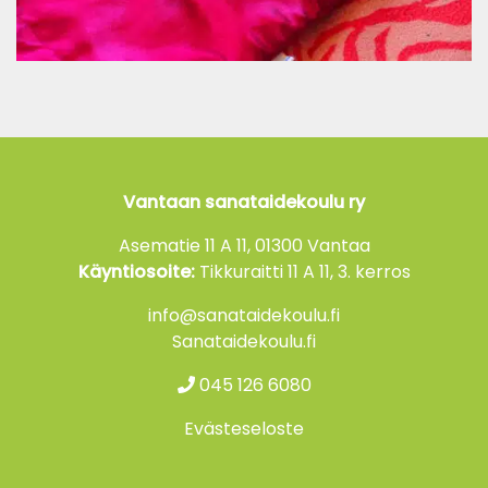
Vantaan sanataidekoulu ry
Asematie 11 A 11, 01300 Vantaa
Käyntiosoite:
Tikkuraitti 11 A 11, 3. kerros
info@sanataidekoulu.fi
Sanataidekoulu.fi
045 126 6080
Evästeseloste