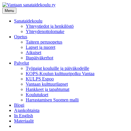
Siirry
sisältöön
Menu
Sanataidekoulu
Yhteystiedot ja henkilöstö
Yhteydenottolomake
Opetus
Taiteen perusopetus
Lapset ja nuoret
Aikuiset
Iltapäiväkerhot
Palvelut
Työpajat kouluille ja päiväkodeille
KOPS-Koulun kulttuuripolku Vantaa
KULPS Espoo
Vantaan kulttuurilapset
Hankkeet ja tapahtumat
Koulutukset
Harrastamisen Suomen malli
Blogi
Ajankohtaista
In English
Materiaalit