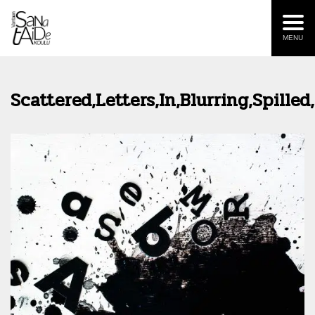
MENU
Scattered,Letters,In,Blurring,Spilled