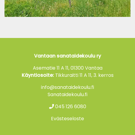
Vantaan sanataidekoulu ry
Asematie 11 A 11, 01300 Vantaa
Käyntiosoite:
Tikkuraitti 11 A 11, 3. kerros
info@sanataidekoulu.fi
Sanataidekoulu.fi
045 126 6080
Evästeseloste