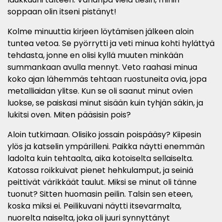
soppaan olin itseni pistänyt!
Kolme minuuttia kirjeen löytämisen jälkeen aloin
tuntea vetoa. Se pyörrytti ja veti minua kohti hylättyä
tehdasta, jonne en olisi kyllä muuten minkään
summankaan avulla mennyt. Veto raahasi minua
koko ajan lähemmäs tehtaan ruostuneita ovia, jopa
metalliaidan ylitse. Kun se oli saanut minut ovien
luokse, se paiskasi minut sisään kuin tyhjän säkin, ja
lukitsi oven. Miten pääsisin pois?
Aloin tutkimaan. Olisiko jossain poispääsy? Kiipesin
ylös ja katselin ympärilleni. Paikka näytti enemmän
ladolta kuin tehtaalta, aika kotoiselta sellaiselta.
Katossa roikkuivat pienet hehkulamput, ja seiniä
peittivät värikkäät taulut. Miksi se minut oli tänne
tuonut? Sitten huomasin peilin. Talsin sen eteen,
koska miksi ei. Peilikuvani näytti itsevarmalta,
nuorelta naiselta, joka oli juuri synnyttänyt