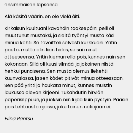
ensimmäisen lapsensa.
Älä käsitä väärin, en ole vielä äiti.
Kirkaisun kuultuani kavahdin taaksepäin: peili oli
muuttunut mustaksi, ja sieltä työntyi musta käsi
minua kohti. Se tavoitteli selvästi kurkkuani. Yritin
paeta, mutta olin liian hidas, se sai minut
otteeseensa. Yritin kiemurrella pois, kunnes näin sen
kokonaan. Sillä oli kuusi silmää, ja jokainen niistä
hehkui punaisena. Sen musta olemus liekehti
kuunvalossa, ja sen kädet pitivät minua otteessaan.
Sen pää yritti jo haukata minut, kunnes muistin
laukussa olevan kirjeeni. Tukahdutin hirviön
paperisilppuun, ja juoksin niin lujaa kuin pystyin. Pääsin
pois tehtaasta ajoissa, joku toinen näköjään ei.
Elina Pantsu