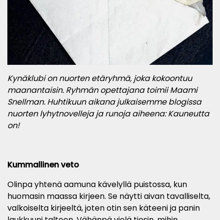
Kynäklubi on nuorten etäryhmä, joka kokoontuu
maanantaisin. Ryhmän opettajana toimii Maami
Snellman. Huhtikuun aikana julkaisemme blogissa
nuorten lyhytnovelleja ja runoja aiheena: Kauneutta
on!
Kummallinen veto
Olinpa yhtenä aamuna kävelyllä puistossa, kun
huomasin maassa kirjeen. Se näytti aivan tavalliselta,
valkoiselta kirjeeltä, joten otin sen käteeni ja panin
laukkuuni talteen. Vähänpä vielä tiesin, mihin